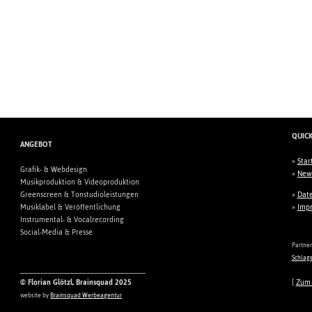
QUICK
ANGEBOT
»
Star
Grafik- & Webdesign
»
New
Musikproduktion & Videoproduktion
Greenscreen & Tonstudioleistungen
»
Date
Musiklabel & Veröffentlichung
»
Imp
Instrumental- & Vocalrecording
Social-Media & Presse
Partner
Schlag
______________________________
© Florian Glötzl, Brainsquad 2025
[
Zum 
website by
Brainsquad Werbeagentur