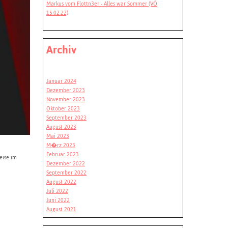
Markus vom Flottn3er - Alles war Sommer (VÖ
15.02.22)
Archiv
Januar 2024
Dezember 2023
November 2023
Oktober 2023
September 2023
August 2023
Mai 2023
M�rz 2023
Februar 2023
eise im
Dezember 2022
September 2022
August 2022
Juli 2022
Juni 2022
August 2021