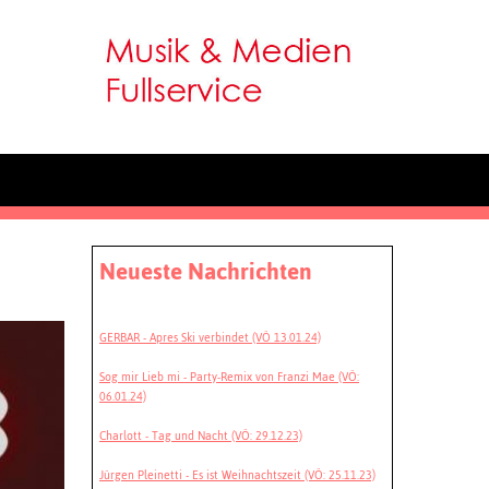
Neueste Nachrichten
GERBAR - Apres Ski verbindet (VÖ 13.01.24)
Sog mir Lieb mi - Party-Remix von Franzi Mae (VÖ:
06.01.24)
Charlott - Tag und Nacht (VÖ: 29.12.23)
Jürgen Pleinetti - Es ist Weihnachtszeit (VÖ: 25.11.23)