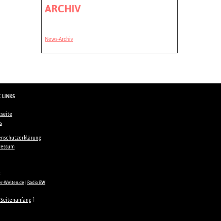
ARCHIV
News-Archiv
 LINKS
tseite
s
nschutzerklärung
ressum
:
er-Welten.de
|
Radio BW
Seitenanfang
]