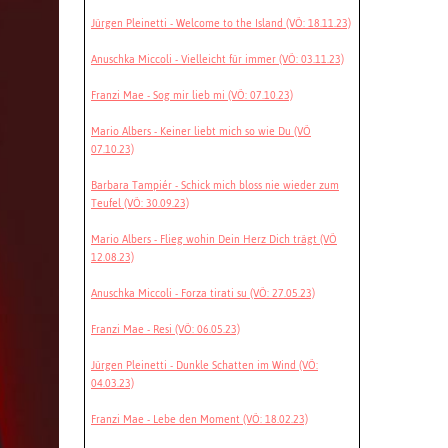
Jürgen Pleinetti - Welcome to the Island (VÖ: 18.11.23)
Anuschka Miccoli - Vielleicht für immer (VÖ: 03.11.23)
Franzi Mae - Sog mir lieb mi (VÖ: 07.10.23)
Mario Albers - Keiner liebt mich so wie Du (VÖ
07.10.23)
Barbara Tampiér - Schick mich bloss nie wieder zum
Teufel (VÖ: 30.09.23)
Mario Albers - Flieg wohin Dein Herz Dich trägt (VÖ
12.08.23)
Anuschka Miccoli - Forza tirati su (VÖ: 27.05.23)
Franzi Mae - Resi (VÖ: 06.05.23)
Jürgen Pleinetti - Dunkle Schatten im Wind (VÖ:
04.03.23)
Franzi Mae - Lebe den Moment (VÖ: 18.02.23)